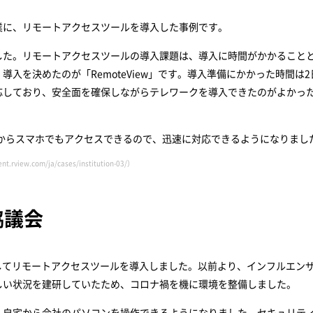
業に、リモートアクセスツールを導入した事例です。
した。リモートアクセスツールの導入課題は、導入に時間がかかること
入を決めたのが「RemoteView」です。導入準備にかかった時間は2
応しており、安全面を確保しながらテレワークを導入できたのがよかっ
先からスマホでもアクセスできるので、迅速に対応できるようになりまし
ent.rview.com/ja/cases/institution-03/
）
協議会
してリモートアクセスツールを導入しました。以前より、インフルエン
しい状況を建研していたため、コロナ禍を機に環境を整備しました。
、自宅から会社のパソコンを操作できるようになりました。セキュリテ