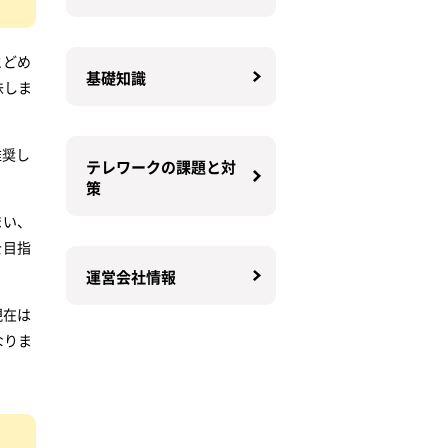
とどめ
基礎知識
味しま
推奨し
テレワークの課題と対
策
まい、
を目指
運営会社情報
現在は
なりま