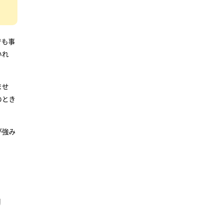
でも事
いれ
ませ
のとき
が強み
リ