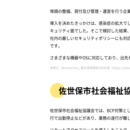
埠頭の整備、貸付及び管理・運営を行う企
導入を決めたきっかけは、感染症の拡大で
キュリティ面でした。そこで検討した結果、導
社内の厳しいセキュリティポリシーにも対
です。
さまざまな機器やOSに対応しており、出
参照元：RemoteView_東京港埠頭株式会社様（
https://cont
佐世保市社会福祉
佐世保市社会福祉協議会では、BCP対策と
行で出勤停止などがあり、業務の遂行が難
リモートアクセスツールを導入したことで