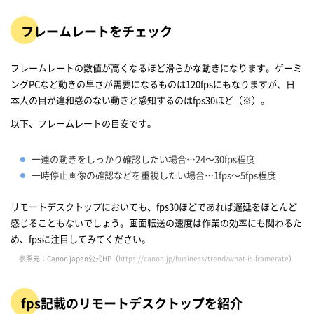
フレームレートをチェック
フレームレートの数値が高くなるほど滑らかな動きになります。ゲーミ
ングPCなど動きの早さが需要になるものは120fpsにもなりますが、日
本人の目が違和感のない動きと感知するのはfps30ほど（※）。
以下、フレームレートの目安です。
一連の動きをしっかり確認したい場合…24～30fps程度
一時停止画像の確認などを重視したい場合…1fps～5fps程度
リモートデスクトップにおいても、fps30ほどであれば遅延をほとんど
感じることもないでしょう。画面転送の速度は作業の効率にも関わるた
め、fpsに注目してみてください。
参照元：Canon japan公式HP（
https://canon.jp/business/trend/what-is-framerate
）
fps記載のリモートデスクトップを紹介