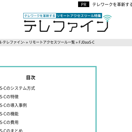
テレワークを革新する
-テレファイン-
»
リモートアクセスツール一覧
»
FJDaaS-C
aaS-Cのシステム方式
aS-Cの特徴
aS-Cの導入事例
aS-Cの機能
aS-Cの費用
aS-Cのまとめ