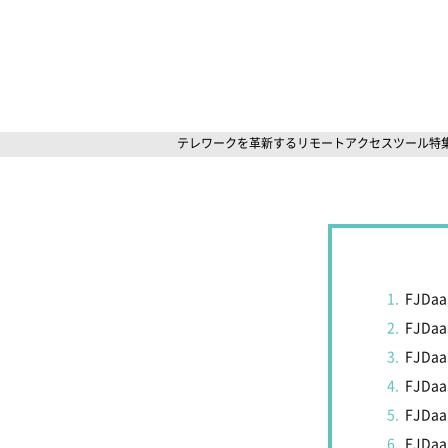
テレワークを革新するリモートアクセスツール特集
FJD
FJDa
FJDa
FJDa
FJDa
FJDa