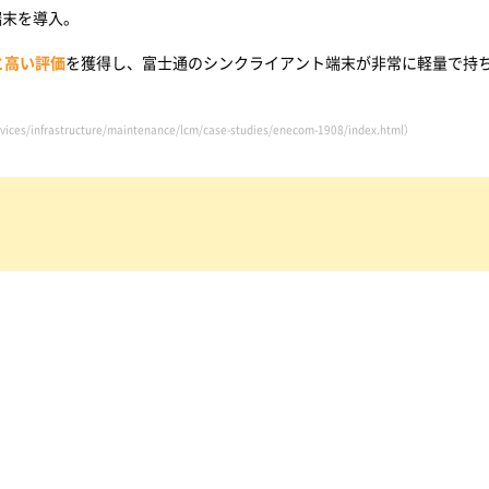
端末を導入。
と高い評価
を獲得し、富士通のシンクライアント端末が非常に軽量で持
rvices/infrastructure/maintenance/lcm/case-studies/enecom-1908/index.html
）