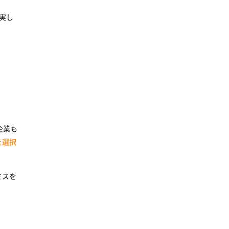
実し
企業も
を選択
ミスを