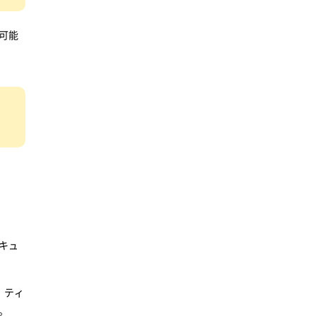
可能
キュ
。ティ
。